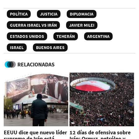
POLÍTICA
JUSTICIA
DIPLOMACIA
GUERRA ISRAEL VS IRÁN
JAVIER MILEI
ESTADOS UNIDOS
TEHERÁN
ARGENTINA
ISRAEL
BUENOS AIRES
RELACIONADAS
EEUU dice que nuevo líder
12 días de ofensiva sobre
supremo de Irán está
Irán: Ormuz, petróleo y