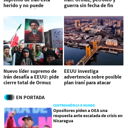
herido y no puede
guerra sin fecha de fin
aparecer en público
Nuevo líder supremo de
EEUU investiga
Irán desafía a EEUU: pide
advertencia sobre posible
cierre total de Ormuz
plan iraní para atacar
California con drones
EN PORTADA
CENTROAMÉRICA & MUNDO
Opositores piden a OEA una
respuesta ante escalada de crisis en
Nicaragua