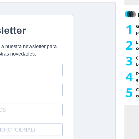
1
G
p
e
2
L
c
G
3
C
L
4
P
e
p
5
C
c
c