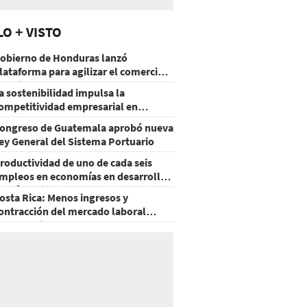
LO + VISTO
obierno de Honduras lanzó
lataforma para agilizar el comercio
xterior
a sostenibilidad impulsa la
ompetitividad empresarial en
uatemala
ongreso de Guatemala aprobó nueva
ey General del Sistema Portuario
roductividad de uno de cada seis
mpleos en economías en desarrollo
odría mejorar por la IA
osta Rica: Menos ingresos y
ontracción del mercado laboral
ausan baja del consumo