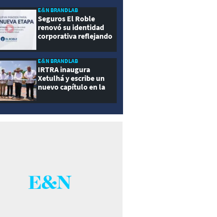
E&N BRANDLAB
Seguros El Roble
renovó su identidad
corporativa reflejando
innovación, cercanía y
modernidad
E&N BRANDLAB
IRTRA inaugura
Xetulhá y escribe un
nuevo capítulo en la
historia de la
recreación de
Guatemala