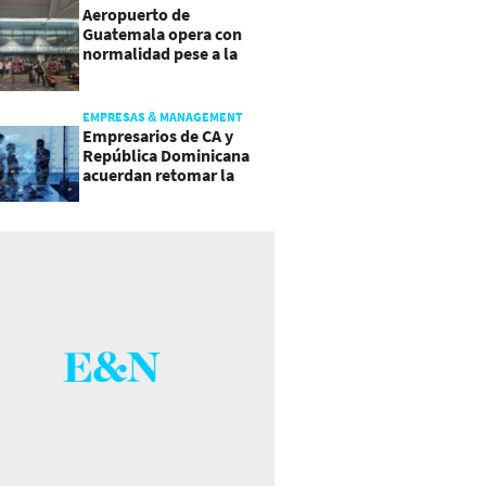
Aeropuerto de
Guatemala opera con
normalidad pese a la
actividad del volcán de
Fuego
EMPRESAS & MANAGEMENT
Empresarios de CA y
República Dominicana
acuerdan retomar la
agenda regional