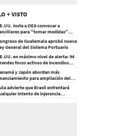
LO + VISTO
E.UU. insta a OEA convocar a
ancilleres para "tomar medidas"
obre Nicaragua
ongreso de Guatemala aprobó nueva
ey General del Sistema Portuario
E.UU. en máximo nivel de alerta: 94
randes focos activos de incendios
orestales
anamá y Japón abordan más
inanciamiento para ampliación del
etro
ula advierte que Brasil enfrentará
ualquier intento de injerencia
xtranjera