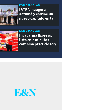
ernidad
E&N BRANDLAB
IRTRA inaugura
Xetulhá y escribe un
nuevo capítulo en la
historia de la
recreación de
Guatemala
E&N BRANDLAB
Incaparina Express,
lista en 2 minutos
combina practicidad y
nutrición