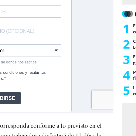
1
E
c
s
2
C
L
3
E
g
f
4
P
f
m
5
L
c
e
corresponda conforme a lo previsto en el
sona trabajadora disfrutará de 12 días de