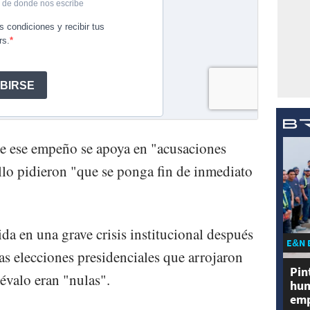
ue ese empeño se apoya en "acusaciones
llo pidieron "que se ponga fin de inmediato
da en una grave crisis institucional después
E&N 
las elecciones presidenciales que arrojaron
Pin
valo eran "nulas".
hum
emp