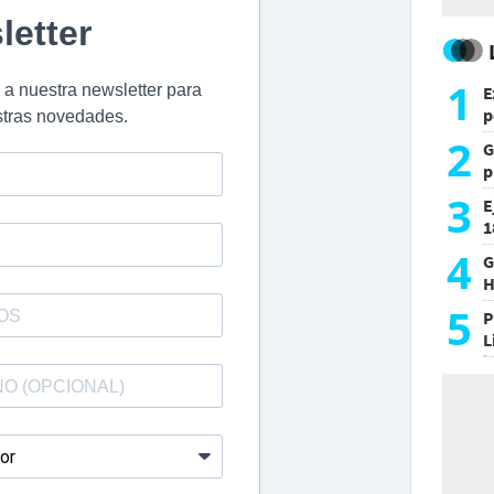
1
E
p
2
G
p
e
3
E
1
c
4
G
H
h
5
P
L
i