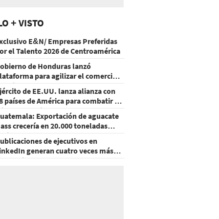
LO + VISTO
xclusivo E&N/ Empresas Preferidas
or el Talento 2026 de Centroamérica
obierno de Honduras lanzó
lataforma para agilizar el comercio
xterior
jército de EE.UU. lanza alianza con
8 países de América para combatir el
rimen organizado
uatemala: Exportación de aguacate
ass crecería en 20.000 toneladas
acia 2028
ublicaciones de ejecutivos en
inkedIn generan cuatro veces más
nteracciones