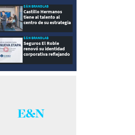
E&N BRANDLAB
Castillo Hermanos
tiene al talento al
centro de su estrategia
E&N BRANDLAB
Seguros El Roble
renovó su identidad
corporativa reflejando
innovación, cercanía y
modernidad