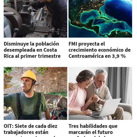
Disminuye la población
FMI proyecta el
desempleada en Costa
crecimiento económico de
Rica al primer trimestre
Centroamérica en 3,9 %
de 2024
para 2024
OIT: Siete de cada diez
Tres habilidades que
trabajadores están
marcarán el futuro