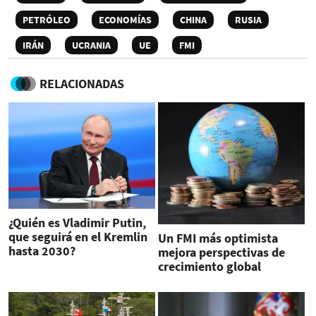
PETRÓLEO
ECONOMÍAS
CHINA
RUSIA
IRÁN
UCRANIA
UE
FMI
RELACIONADAS
¿Quién es Vladimir Putin,
que seguirá en el Kremlin
Un FMI más optimista
hasta 2030?
mejora perspectivas de
crecimiento global