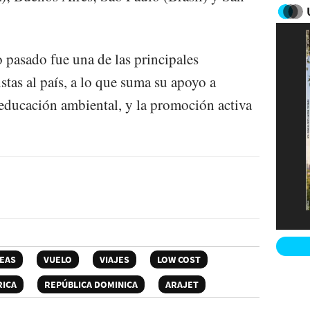
 pasado fue una de las principales
istas al país, a lo que suma su apoyo a
educación ambiental, y la promoción activa
EAS
VUELO
VIAJES
LOW COST
ICA
REPÚBLICA DOMINICA
ARAJET