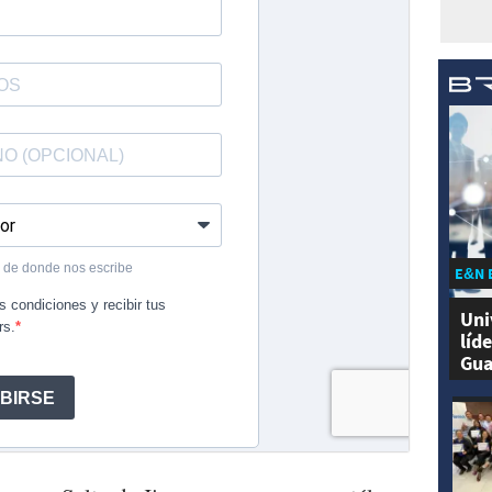
E&N 
Uni
líd
Gua