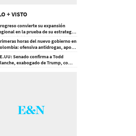
LO + VISTO
rogreso convierte su expansión
egional en la prueba de su estrategia
e sostenibilidad
rimeras horas del nuevo gobierno en
olombia: ofensiva antidrogas, apoyo
e EE.UU. y un atentado
E.UU: Senado confirma a Todd
lanche, exabogado de Trump, como
iscal General