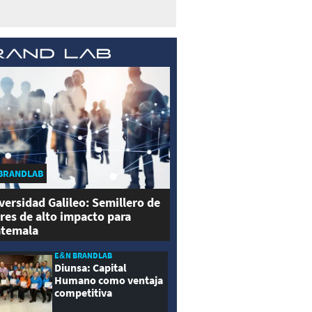
BRANDLAB
versidad Galileo: Semillero de
eres de alto impacto para
temala
E&N BRANDLAB
Diunsa: Capital
Humano como ventaja
competitiva