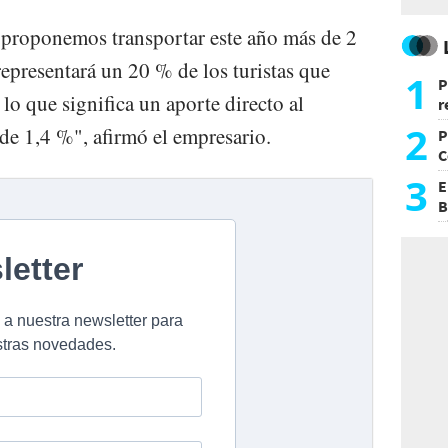
 proponemos transportar este año más de 2
representará un 20 % de los turistas que
1
P
 lo que significa un aporte directo al
r
d
2
 de 1,4 %", afirmó el empresario.
P
C
d
3
E
B
F