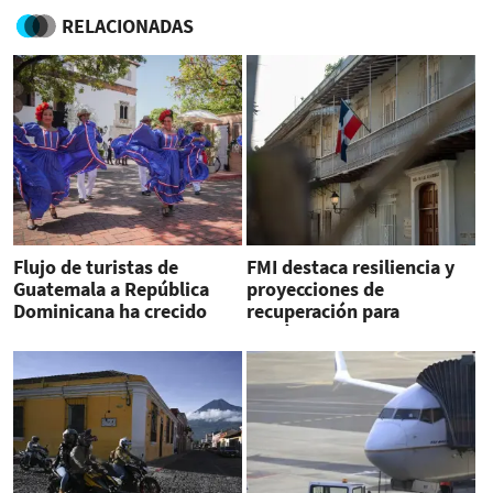
RELACIONADAS
Flujo de turistas de
FMI destaca resiliencia y
Guatemala a República
proyecciones de
Dominicana ha crecido
recuperación para
288 % desde 2019
República Dominicana