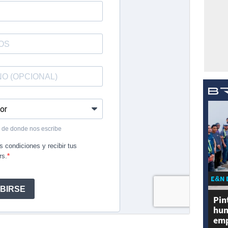
E&N 
Pin
hum
emp