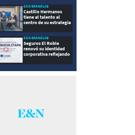
E&N BRANDLAB
Castillo Hermanos
tiene al talento al
centro de su estrategia
E&N BRANDLAB
Seguros El Roble
renovó su identidad
corporativa reflejando
innovación, cercanía y
modernidad