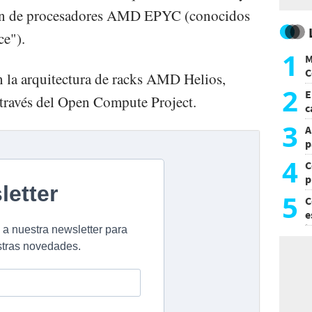
ción de procesadores AMD EPYC (conocidos
ce").
1
M
C
en la arquitectura de racks AMD Helios,
y
2
E
 través del Open Compute Project.
c
s
3
A
p
4
C
p
c
5
C
e
i