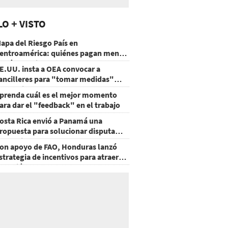
LO + VISTO
apa del Riesgo País en
entroamérica: quiénes pagan menos
 cuáles mejoraron
E.UU. insta a OEA convocar a
ancilleres para "tomar medidas"
obre Nicaragua
prenda cuál es el mejor momento
ara dar el "feedback" en el trabajo
osta Rica envió a Panamá una
ropuesta para solucionar disputa
omercial
on apoyo de FAO, Honduras lanzó
strategia de incentivos para atraer
nversión al agro