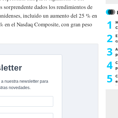
 es sorprendente dados los rendimientos de
ounidenses, incluido un aumento del 25 % en
1
M
 % en el Nasdaq Composite, con gran peso
C
y
2
E
c
s
3
A
p
4
C
p
c
5
C
e
i