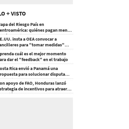
LO + VISTO
apa del Riesgo País en
entroamérica: quiénes pagan menos
 cuáles mejoraron
E.UU. insta a OEA convocar a
ancilleres para "tomar medidas"
obre Nicaragua
prenda cuál es el mejor momento
ara dar el "feedback" en el trabajo
osta Rica envió a Panamá una
ropuesta para solucionar disputa
omercial
on apoyo de FAO, Honduras lanzó
strategia de incentivos para atraer
nversión al agro