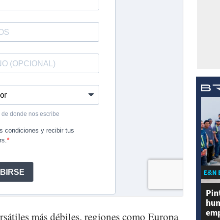
E&N 
Pin
hum
emp
ursátiles más débiles, regiones como Europa