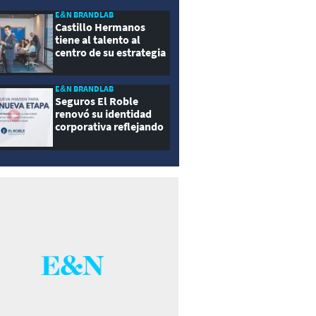
E&N BRANDLAB
Castillo Hermanos
tiene al talento al
centro de su estrategia
E&N BRANDLAB
Seguros El Roble
renovó su identidad
corporativa reflejando
innovación, cercanía y
modernidad