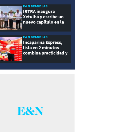
ernidad
E&N BRANDLAB
IRTRA inaugura
Xetulhá y escribe un
nuevo capítulo en la
historia de la
recreación de
Guatemala
E&N BRANDLAB
Incaparina Express,
lista en 2 minutos
combina practicidad y
nutrición