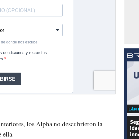
E&N 
Seg
nteriores, los Alpha no descubrieron la
ide
 ella.
inn