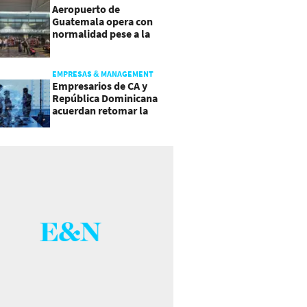
Aeropuerto de
Guatemala opera con
normalidad pese a la
actividad del volcán de
Fuego
EMPRESAS & MANAGEMENT
Empresarios de CA y
República Dominicana
acuerdan retomar la
agenda regional