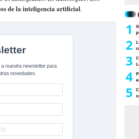
s de la inteligencia artificial
.
1
G
p
e
2
L
c
G
3
C
L
4
P
e
p
5
C
c
c