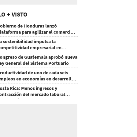
LO + VISTO
obierno de Honduras lanzó
lataforma para agilizar el comercio
xterior
a sostenibilidad impulsa la
ompetitividad empresarial en
uatemala
ongreso de Guatemala aprobó nueva
ey General del Sistema Portuario
roductividad de uno de cada seis
mpleos en economías en desarrollo
odría mejorar por la IA
osta Rica: Menos ingresos y
ontracción del mercado laboral
ausan baja del consumo