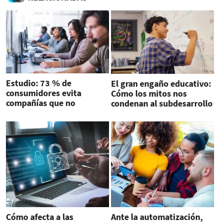
Estudio: 73 % de
El gran engaño educativo:
consumidores evita
Cómo los mitos nos
compañías que no
condenan al subdesarrollo
demuestran sensibilidad
hacia sus necesidades
Cómo afecta a las
Ante la automatización,