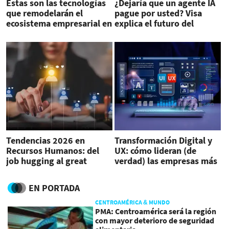
Estas son las tecnologías
¿Dejaría que un agente IA
que remodelarán el
pague por usted? Visa
ecosistema empresarial en
explica el futuro del
2026
comercio en
Latinoamérica
Tendencias 2026 en
Transformación Digital y
Recursos Humanos: del
UX: cómo lideran (de
job hugging al great
verdad) las empresas más
flattening
admiradas de
Centroamérica
EN PORTADA
CENTROAMÉRICA & MUNDO
PMA: Centroamérica será la región
con mayor deterioro de seguridad