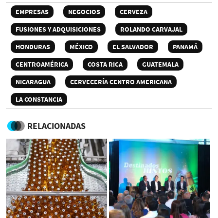
EMPRESAS
NEGOCIOS
CERVEZA
FUSIONES Y ADQUISICIONES
ROLANDO CARVAJAL
HONDURAS
MÉXICO
EL SALVADOR
PANAMÁ
CENTROAMÉRICA
COSTA RICA
GUATEMALA
NICARAGUA
CERVECERÍA CENTRO AMERICANA
LA CONSTANCIA
RELACIONADAS