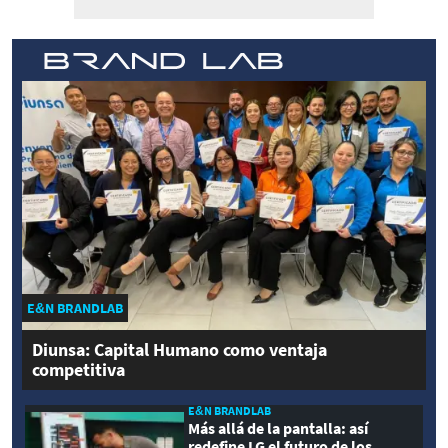
E&N BRANDLAB
Diunsa: Capital Humano como ventaja
competitiva
E&N BRANDLAB
Más allá de la pantalla: así
redefine LG el futuro de los