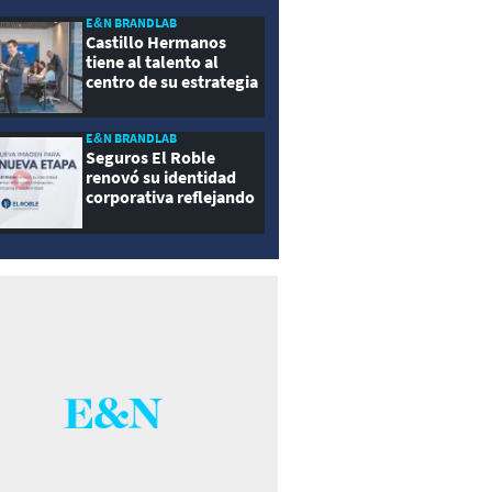
E&N BRANDLAB
Castillo Hermanos
tiene al talento al
centro de su estrategia
E&N BRANDLAB
Seguros El Roble
renovó su identidad
corporativa reflejando
innovación, cercanía y
modernidad