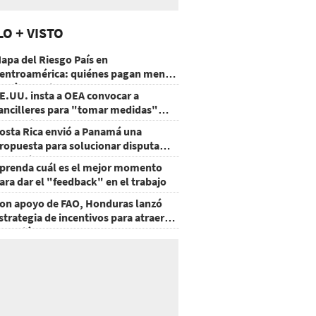
LO + VISTO
apa del Riesgo País en
entroamérica: quiénes pagan menos
 cuáles mejoraron
E.UU. insta a OEA convocar a
ancilleres para "tomar medidas"
obre Nicaragua
osta Rica envió a Panamá una
ropuesta para solucionar disputa
omercial
prenda cuál es el mejor momento
ara dar el "feedback" en el trabajo
on apoyo de FAO, Honduras lanzó
strategia de incentivos para atraer
nversión al agro