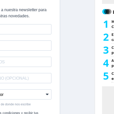
1
M
C
y
2
E
c
s
3
C
p
c
4
A
p
5
C
e
i