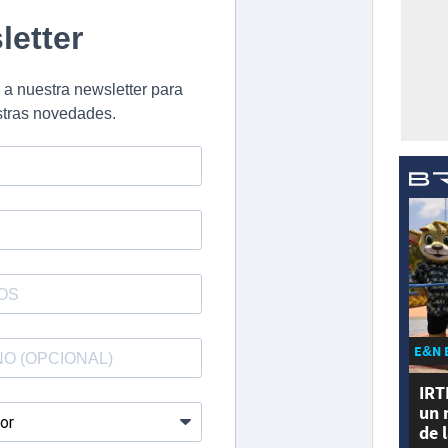
E&N 
IRT
un 
de 