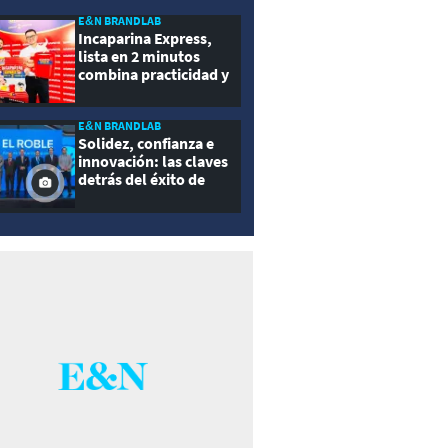
E&N BRANDLAB
Incaparina Express,
lista en 2 minutos
combina practicidad y
nutrición
E&N BRANDLAB
Solidez, confianza e
innovación: las claves
detrás del éxito de
Seguros El Roble