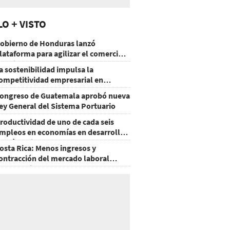
LO + VISTO
obierno de Honduras lanzó
lataforma para agilizar el comercio
xterior
a sostenibilidad impulsa la
ompetitividad empresarial en
uatemala
ongreso de Guatemala aprobó nueva
ey General del Sistema Portuario
roductividad de uno de cada seis
mpleos en economías en desarrollo
odría mejorar por la IA
osta Rica: Menos ingresos y
ontracción del mercado laboral
ausan baja del consumo