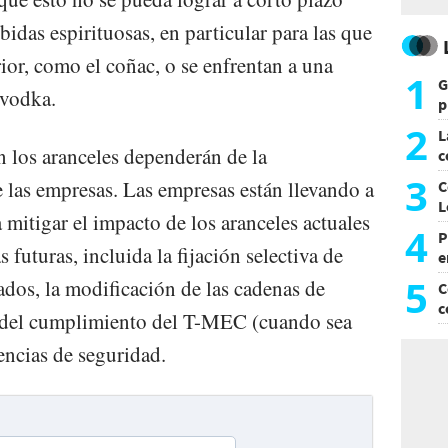
bidas espirituosas, en particular para las que
ior, como el coñac, o se enfrentan a una
1
G
 vodka.
p
e
2
L
n los aranceles dependerán de la
c
G
3
e las empresas. Las empresas están llevando a
C
L
a mitigar el impacto de los aranceles actuales
4
P
 futuras, incluida la fijación selectiva de
e
p
5
ados, la modificación de las cadenas de
C
c
 del cumplimiento del T-MEC (cuando sea
c
tencias de seguridad.