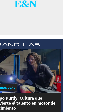
BRANDLAB
po Purdy: Cultura que
vierte el talento en motor de
cimiento