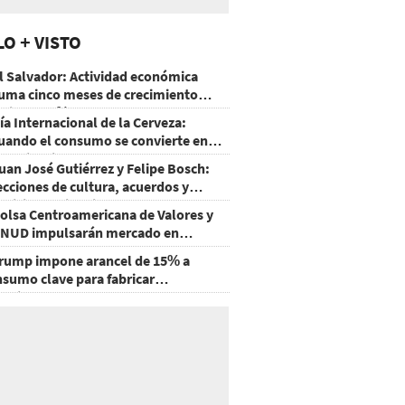
LO + VISTO
l Salvador: Actividad económica
uma cinco meses de crecimiento
rriba de 4%
ía Internacional de la Cerveza:
uando el consumo se convierte en
xperiencia
uan José Gutiérrez y Felipe Bosch:
ecciones de cultura, acuerdos y
ecisiones sin miedo
olsa Centroamericana de Valores y
NUD impulsarán mercado en
onduras
rump impone arancel de 15% a
nsumo clave para fabricar
emiconductores y paneles