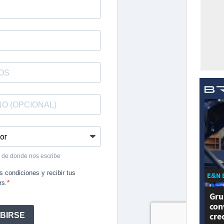
E&N 
Gru
con
cre