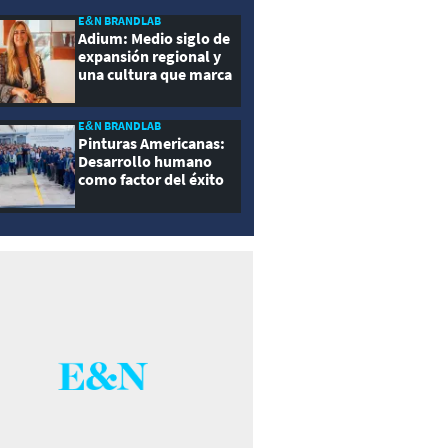
E&N BRANDLAB
Adium: Medio siglo de
expansión regional y
una cultura que marca
la diferencia
E&N BRANDLAB
Pinturas Americanas:
Desarrollo humano
como factor del éxito
empresarial