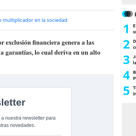
o multiplicador en la sociedad
1
E
s
a
2
r exclusión financiera genera a las
D
c
 a garantías, lo cual deriva en un alto
e
3
J
l
d
4
B
P
H
5
T
i
s