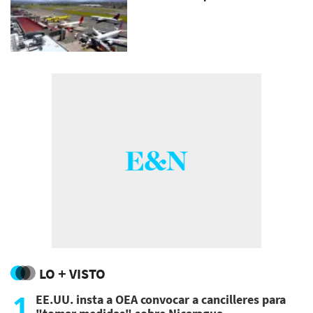
LO + VISTO
1
EE.UU. insta a OEA convocar a cancilleres para