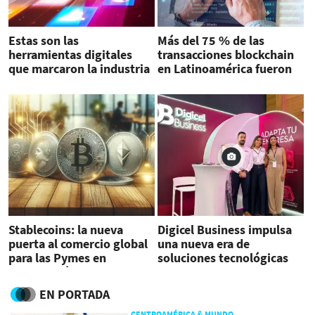
Estas son las
Más del 75 % de las
herramientas digitales
transacciones blockchain
que marcaron la industria
en Latinoamérica fueron
financiera en 2025
en la red Ethereum, señala
estudio
Stablecoins: la nueva
Digicel Business impulsa
puerta al comercio global
una nueva era de
para las Pymes en
soluciones tecnológicas
Centroamérica
integrales para el
ecosistema empresarial
EN PORTADA
salvadoreño
CENTROAMÉRICA & MUNDO