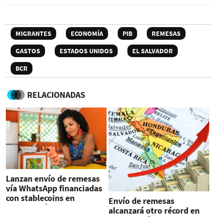
MIGRANTES
ECONOMÍA
PIB
REMESAS
GASTOS
ESTADOS UNIDOS
EL SALVADOR
BCR
RELACIONADAS
Lanzan envío de remesas
vía WhatsApp financiadas
con stablecoins en
Envío de remesas
Centroamérica
alcanzará otro récord en