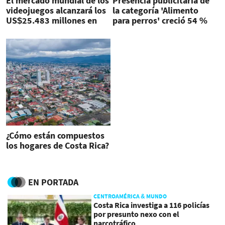
El mercado mundial de los
Presencia publicitaria de
videojuegos alcanzará los
la categoría 'Alimento
US$25.483 millones en
para perros' creció 54 %
2025, dice estudio
en Costa Rica
¿Cómo están compuestos
los hogares de Costa Rica?
EN PORTADA
CENTROAMÉRICA & MUNDO
Costa Rica investiga a 116 policías
por presunto nexo con el
narcotráfico