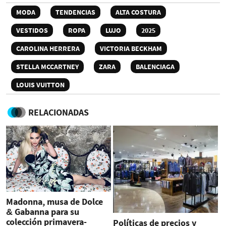
MODA
TENDENCIAS
ALTA COSTURA
VESTIDOS
ROPA
LUJO
2025
CAROLINA HERRERA
VICTORIA BECKHAM
STELLA MCCARTNEY
ZARA
BALENCIAGA
LOUIS VUITTON
RELACIONADAS
Madonna, musa de Dolce
& Gabanna para su
colección primavera-
Políticas de precios y