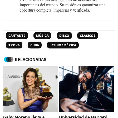
importantes del mundo. Su misión es garantizar una
cobertura completa, imparcial y verificada.
CANTANTE
MÚSICA
DISCO
CLÁSICOS
TROVA
CUBA
LATINOAMÉRICA
RELACIONADAS
Gaby Moreno lleva a
Universidad de Harvard