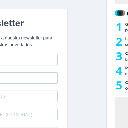
1
G
p
e
2
L
c
G
3
C
L
4
P
e
p
5
C
c
c