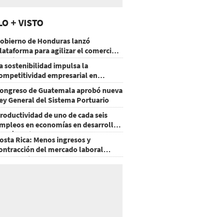
LO + VISTO
obierno de Honduras lanzó
lataforma para agilizar el comercio
xterior
a sostenibilidad impulsa la
ompetitividad empresarial en
uatemala
ongreso de Guatemala aprobó nueva
ey General del Sistema Portuario
roductividad de uno de cada seis
mpleos en economías en desarrollo
odría mejorar por la IA
osta Rica: Menos ingresos y
ontracción del mercado laboral
ausan baja del consumo