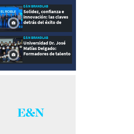
E&N BRANDLAB
Solidez, confianza e
innovación: las claves
detrás del éxito de
Seguros El Roble
E&N BRANDLAB
Universidad Dr. José
Matías Delgado:
Formadores de talento
con propósito