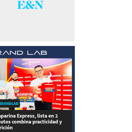
BRANDLAB
aparina Express, lista en 2
utos combina practicidad y
rición