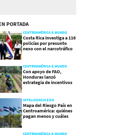
EN PORTADA
CENTROAMÉRICA & MUNDO
Costa Rica investiga a 116
policías por presunto
nexo con el narcotráfico
CENTROAMÉRICA & MUNDO
Con apoyo de FAO,
Honduras lanzó
estrategia de incentivos
para atraer inversión al
agro
INTELIGENCIA E&N
Mapa del Riesgo País en
Centroamérica: quiénes
pagan menos y cuáles
mejoraron
CENTROAMÉRICA & MUNDO