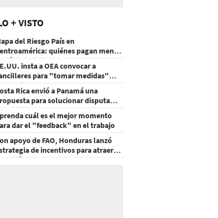
LO + VISTO
apa del Riesgo País en
entroamérica: quiénes pagan menos
 cuáles mejoraron
E.UU. insta a OEA convocar a
ancilleres para "tomar medidas"
obre Nicaragua
osta Rica envió a Panamá una
ropuesta para solucionar disputa
omercial
prenda cuál es el mejor momento
ara dar el "feedback" en el trabajo
on apoyo de FAO, Honduras lanzó
strategia de incentivos para atraer
nversión al agro