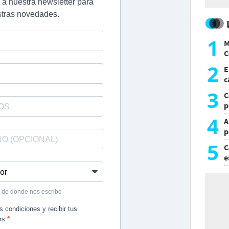
1
M
C
y
2
E
c
s
3
C
p
c
4
A
p
5
C
e
i