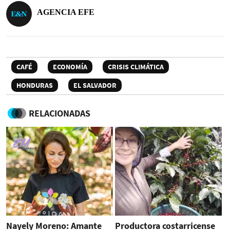
AGENCIA EFE
CAFÉ
ECONOMÍA
CRISIS CLIMÁTICA
HONDURAS
EL SALVADOR
RELACIONADAS
Nayely Moreno: Amante
Productora costarricense