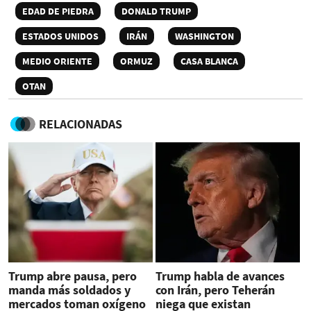
EDAD DE PIEDRA
DONALD TRUMP
ESTADOS UNIDOS
IRÁN
WASHINGTON
MEDIO ORIENTE
ORMUZ
CASA BLANCA
OTAN
RELACIONADAS
Trump abre pausa, pero
Trump habla de avances
manda más soldados y
con Irán, pero Teherán
mercados toman oxígeno
niega que existan