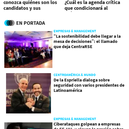
conozca quiénes son los
¿Cuál es la agenda crítica
candidatos y sus
que condicionará al
principales propuestas
próximo gobierno?
EN PORTADA
EMPRESAS & MANAGEMENT
“La sostenibilidad debe llegar a la
mesa de decisiones”: el llamado
que deja CentraRSE
CENTROAMÉRICA & MUNDO
De la Espriella dialoga sobre
seguridad con varios presidentes de
Latinoamérica
EMPRESAS & MANAGEMENT
Ciberataques golpean a empresas
de EE.UU. y elevan la presión sobre