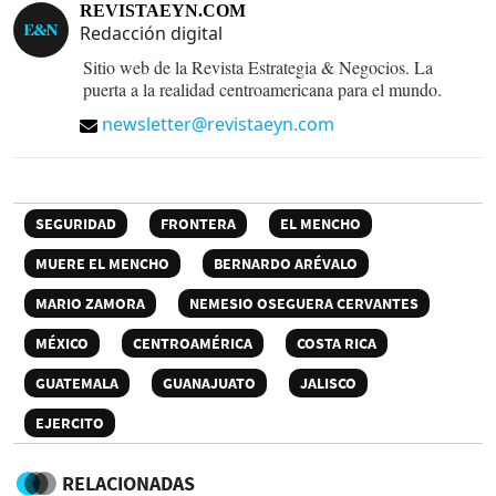
REVISTAEYN.COM
Redacción digital
Sitio web de la Revista Estrategia & Negocios. La
puerta a la realidad centroamericana para el mundo.
newsletter@revistaeyn.com
SEGURIDAD
FRONTERA
EL MENCHO
MUERE EL MENCHO
BERNARDO ARÉVALO
MARIO ZAMORA
NEMESIO OSEGUERA CERVANTES
MÉXICO
CENTROAMÉRICA
COSTA RICA
GUATEMALA
GUANAJUATO
JALISCO
EJERCITO
RELACIONADAS