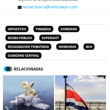
leonel.ibarra@revistaeyn.com
IMPUESTOS
FINANZAS
GOBIERNO
DEUDA PÚBLICA
SUPERAVIT
RECAUDACION TRIBUTARIA
HONDURAS
BCH
GOBIERNO CENTRAL
RELACIONADAS