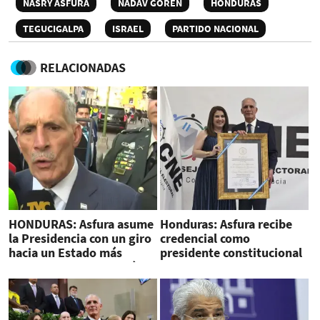
NASRY ASFURA
NADAV GOREN
HONDURAS
TEGUCIGALPA
ISRAEL
PARTIDO NACIONAL
RELACIONADAS
HONDURAS: Asfura asume
Honduras: Asfura recibe
la Presidencia con un giro
credencial como
hacia un Estado más
presidente constitucional
pequeño y pro inversión
electo