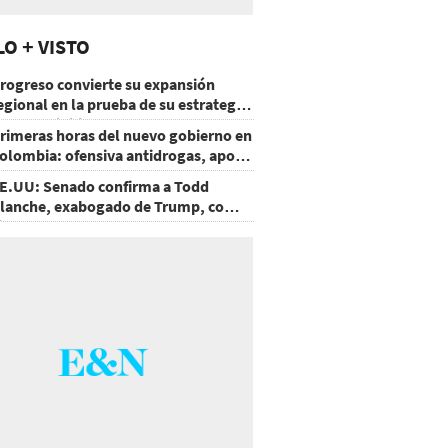
LO + VISTO
rogreso convierte su expansión
egional en la prueba de su estrategia
e sostenibilidad
rimeras horas del nuevo gobierno en
olombia: ofensiva antidrogas, apoyo
e EE.UU. y un atentado
E.UU: Senado confirma a Todd
lanche, exabogado de Trump, como
iscal General