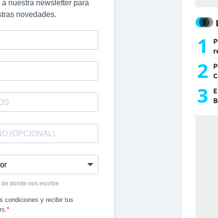
1
P
r
d
2
P
C
d
3
E
B
F