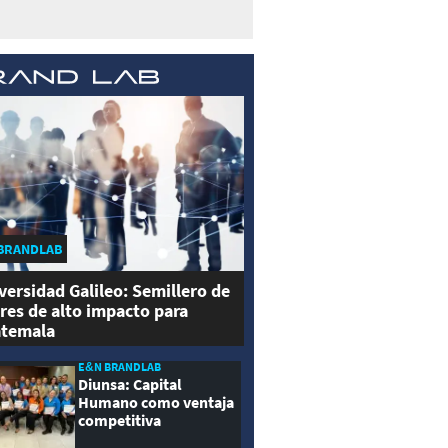
BRANDLAB
versidad Galileo: Semillero de
eres de alto impacto para
temala
E&N BRANDLAB
Diunsa: Capital
Humano como ventaja
competitiva