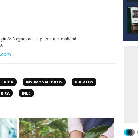
egia & Negocios. La puerta a la realidad
o.
n.com
TERIOR
INSUMOS MÉDICOS
PUERTOS
 RICA
INEC