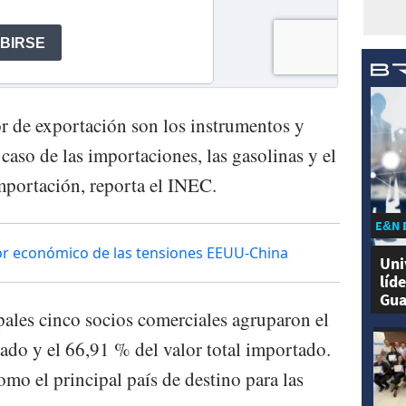
r de exportación son los instrumentos y
caso de las importaciones, las gasolinas y el
importación, reporta el INEC.
E&N 
or económico de las tensiones EEUU-China
Uni
líd
Gua
pales cinco socios comerciales agruparon el
tado y el 66,91 % del valor total importado.
mo el principal país de destino para las