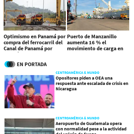
Optimismo en Panamá por
Puerto de Manzanillo
compra del ferrocarril del
aumenta 16 % el
Canal de Panamá por
movimiento de carga en
división de Maersk
TEUs en dos años
EN PORTADA
CENTROAMÉRICA & MUNDO
Opositores piden a OEA una
respuesta ante escalada de crisis en
Nicaragua
CENTROAMÉRICA & MUNDO
Aeropuerto de Guatemala opera
con normalidad pese a la actividad