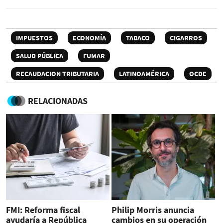
IMPUESTOS
ECONOMÍA
TABACO
CIGARROS
SALUD PÚBLICA
FUMAR
RECAUDACION TRIBUTARIA
LATINOAMÉRICA
OCDE
RELACIONADAS
FMI: Reforma fiscal
Philip Morris anuncia
ayudaría a República
cambios en su operación