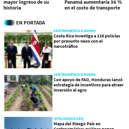
mayor ingreso de su
Panamá aumentaría 36 %
historia
en el costo de transporte
marítimo
EN PORTADA
CENTROAMÉRICA & MUNDO
Costa Rica investiga a 116 policías
por presunto nexo con el
narcotráfico
CENTROAMÉRICA & MUNDO
Con apoyo de FAO, Honduras lanzó
estrategia de incentivos para atraer
inversión al agro
INTELIGENCIA E&N
Mapa del Riesgo País en
Centroamérica: quiénes pagan