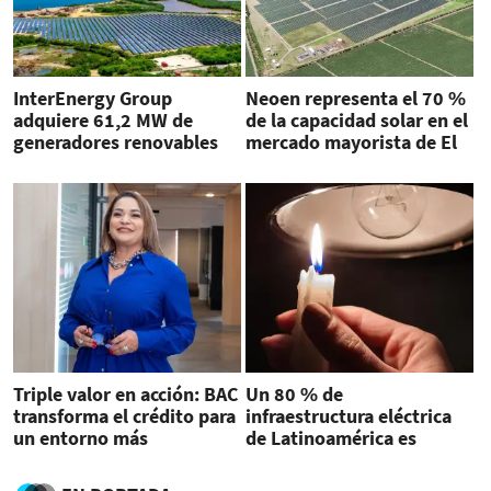
InterEnergy Group
Neoen representa el 70 %
adquiere 61,2 MW de
de la capacidad solar en el
generadores renovables
mercado mayorista de El
en el Caribe y
Salvador
Centroamérica
Triple valor en acción: BAC
Un 80 % de
transforma el crédito para
infraestructura eléctrica
un entorno más
de Latinoamérica es
sostenible
obsoleta, estiman
expertos