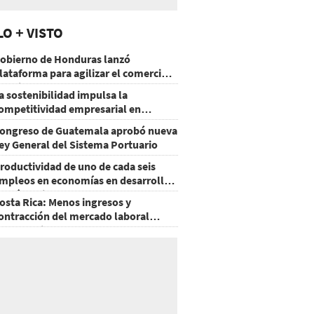
LO + VISTO
obierno de Honduras lanzó
lataforma para agilizar el comercio
xterior
a sostenibilidad impulsa la
ompetitividad empresarial en
uatemala
ongreso de Guatemala aprobó nueva
ey General del Sistema Portuario
roductividad de uno de cada seis
mpleos en economías en desarrollo
odría mejorar por la IA
osta Rica: Menos ingresos y
ontracción del mercado laboral
ausan baja del consumo