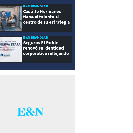
E&N BRANDLAB
Castillo Hermanos
tiene al talento al
centro de su estrategia
E&N BRANDLAB
Seguros El Roble
renovó su identidad
corporativa reflejando
innovación, cercanía y
modernidad