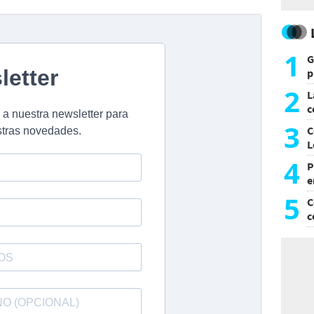
1
G
p
e
2
L
c
G
3
C
L
4
P
e
p
5
C
c
c