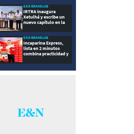
ernidad
E&N BRANDLAB
IRTRA inaugura
Xetulhá y escribe un
nuevo capítulo en la
historia de la
recreación de
Guatemala
E&N BRANDLAB
Incaparina Express,
lista en 2 minutos
combina practicidad y
nutrición