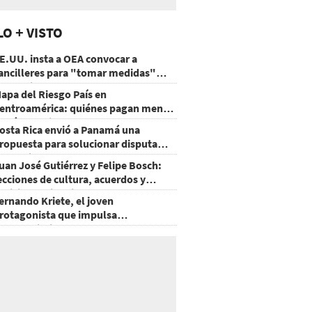
LO + VISTO
E.UU. insta a OEA convocar a
ancilleres para "tomar medidas"
obre Nicaragua
apa del Riesgo País en
entroamérica: quiénes pagan menos
 cuáles mejoraron
osta Rica envió a Panamá una
ropuesta para solucionar disputa
omercial
uan José Gutiérrez y Felipe Bosch:
ecciones de cultura, acuerdos y
ecisiones sin miedo
ernando Kriete, el joven
rotagonista que impulsa
mprendimientos y talentos
ecnológicos