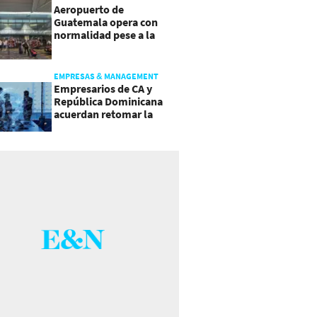
Aeropuerto de
Guatemala opera con
normalidad pese a la
actividad del volcán de
Fuego
EMPRESAS & MANAGEMENT
Empresarios de CA y
República Dominicana
acuerdan retomar la
agenda regional