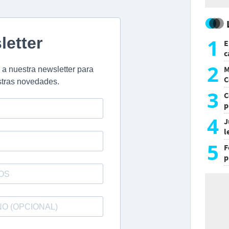
1
E
c
s
2
M
C
y
3
C
p
c
4
J
l
d
5
F
p
e
t