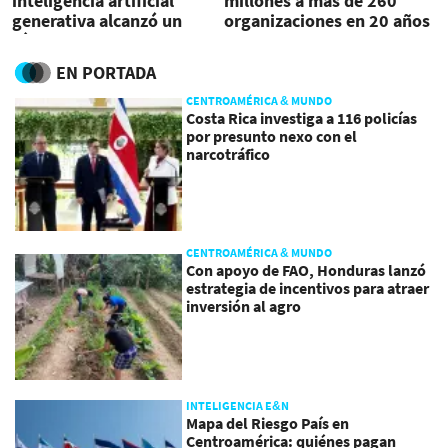
inteligencia artificial
millones a más de 260
generativa alcanzó un
organizaciones en 20 años
récord en 2024
EN PORTADA
CENTROAMÉRICA & MUNDO
Costa Rica investiga a 116 policías
por presunto nexo con el
narcotráfico
CENTROAMÉRICA & MUNDO
Con apoyo de FAO, Honduras lanzó
estrategia de incentivos para atraer
inversión al agro
INTELIGENCIA E&N
Mapa del Riesgo País en
Centroamérica: quiénes pagan