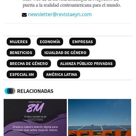
puerta a la realidad centroamericana para el mundo.
newsletter@revistaeyn.com
MUJERES
ECONOMÍA
EMPRESAS
BENEFICIOS
IGUALDAD DE GÉNERO
BRECHA DE GÉNERO
ALIANZA PÚBLICO PRIVADAS
ESPECIAL 8M
AMÉRICA LATINA
RELACIONADAS