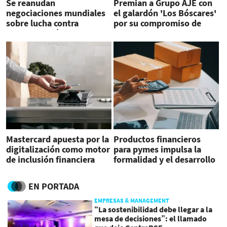
Se reanudan
Premian a Grupo AJE con
negociaciones mundiales
el galardón 'Los Bóscares'
sobre lucha contra
por su compromiso de
contaminación por
proteger los bosques
plásticos
Mastercard apuesta por la
Productos financieros
digitalización como motor
para pymes impulsa la
de inclusión financiera
formalidad y el desarrollo
del sector
EN PORTADA
EMPRESAS & MANAGEMENT
“La sostenibilidad debe llegar a la
mesa de decisiones”: el llamado