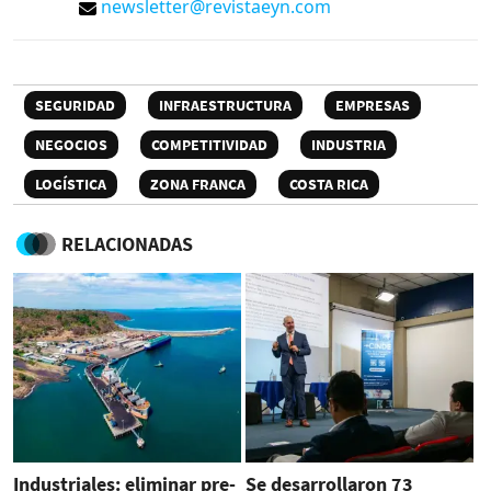
newsletter@revistaeyn.com
SEGURIDAD
INFRAESTRUCTURA
EMPRESAS
NEGOCIOS
COMPETITIVIDAD
INDUSTRIA
LOGÍSTICA
ZONA FRANCA
COSTA RICA
RELACIONADAS
Industriales: eliminar pre-
Se desarrollaron 73