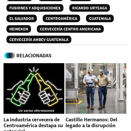
FUSIONES Y ADQUISICIONES
RICARDO URTEAGA
EL SALVADOR
CENTROAMÉRICA
GUATEMALA
HEINEKEN
CERVECERÍA CENTRO AMERICANA
CERVECERÍA AMBEV GUATEMALA
RELACIONADAS
La industria cervecera de
Castillo Hermanos: Del
Centroamérica destapa su
legado a la disrupción