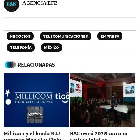
AGENCIA EFE
NEGOCIOS
TELECOMUNICACIONES
EMPRESA
TELEFONÍA
MÉXICO
RELACIONADAS
Millicom y el fondo NJJ
BAC cerró 2025 con una
compran Movistar Chile
cartera total en