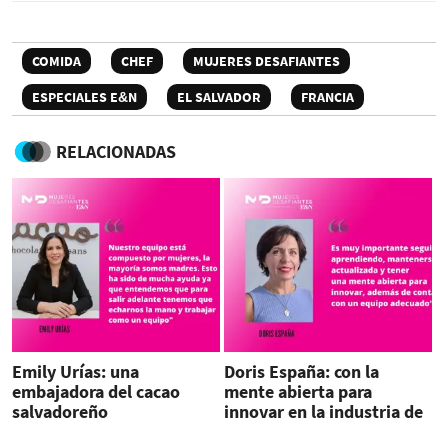
COMIDA
CHEF
MUJERES DESAFIANTES
ESPECIALES E&N
EL SALVADOR
FRANCIA
RELACIONADAS
Emily Urías: una
Doris España: con la
embajadora del cacao
mente abierta para
salvadoreño
innovar en la industria de
alimentos