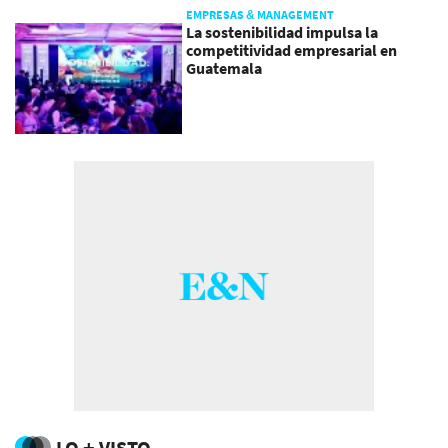
EMPRESAS & MANAGEMENT
La sostenibilidad impulsa la
competitividad empresarial en
Guatemala
LO + VISTO