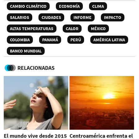
CAMBIO CLIMÁTICO
ECONOMÍA
CLIMA
SALARIOS
CIUDADES
INFORME
IMPACTO
ALTAS TEMPERATURAS
CALOR
MÉXICO
COLOMBIA
PANAMÁ
PERÚ
AMÉRICA LATINA
BANCO MUNDIAL
RELACIONADAS
El mundo vive desde 2015
Centroamérica enfrenta el