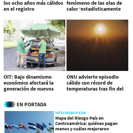
los ocho años más cálidos
fenómeno de las olas de
en el registro
calor ‘estadísticamente
imposibles’
OIT: Bajo dinamismo
ONU advierte episodio
económico afectará la
cálido con récord de
generación de nuevos
temperaturas tras fin del
empleos en 2023
fenómeno de ‘La Niña’
EN PORTADA
INTELIGENCIA E&N
Mapa del Riesgo País en
Centroamérica: quiénes pagan
menos y cuáles mejoraron