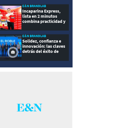
E&N BRANDLAB
Incaparina Express,
lista en 2 minutos
combina practicidad y
nutrición
E&N BRANDLAB
Solidez, confianza e
innovación: las claves
detrás del éxito de
Seguros El Roble