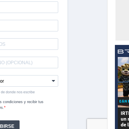
E&N 
IRT
un 
de 