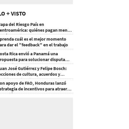
LO + VISTO
apa del Riesgo País en
entroamérica: quiénes pagan menos
 cuáles mejoraron
prenda cuál es el mejor momento
ara dar el "feedback" en el trabajo
osta Rica envió a Panamá una
ropuesta para solucionar disputa
omercial
uan José Gutiérrez y Felipe Bosch:
ecciones de cultura, acuerdos y
ecisiones sin miedo
on apoyo de FAO, Honduras lanzó
strategia de incentivos para atraer
nversión al agro