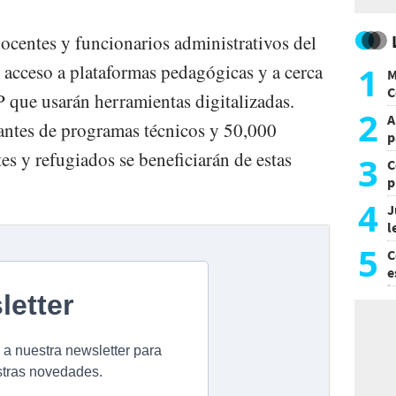
centes y funcionarios administrativos del
1
 acceso a plataformas pedagógicas y a cerca
M
C
que usarán herramientas digitalizadas.
y
2
A
ntes de programas técnicos y 50,000
p
es y refugiados se beneficiarán de estas
3
C
p
c
4
J
l
d
5
C
e
i