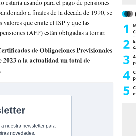
no estaría usando para el pago de pensiones
bandonado a finales de la década de 1990, se
 valores que emite el ISP y que las
1
M
pensiones (AFP) están obligadas a tomar.
C
y
2
E
c
ertificados de Obligaciones Previsionales
s
3
A
 2023 a la actualidad un total de
p
.
4
C
p
c
5
C
e
i