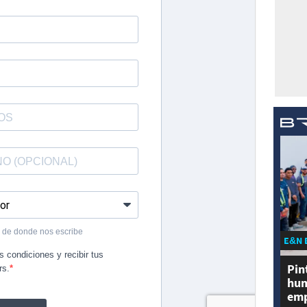
E&N 
Pin
hum
emp