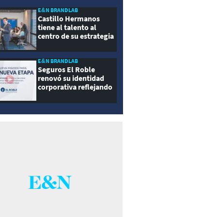
E&N BRANDLAB
Castillo Hermanos
tiene al talento al
centro de su estrategia
E&N BRANDLAB
Seguros El Roble
renovó su identidad
corporativa reflejando
innovación, cercanía y
modernidad