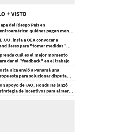
LO + VISTO
apa del Riesgo País en
entroamérica: quiénes pagan menos
 cuáles mejoraron
E.UU. insta a OEA convocar a
ancilleres para "tomar medidas"
obre Nicaragua
prenda cuál es el mejor momento
ara dar el "feedback" en el trabajo
osta Rica envió a Panamá una
ropuesta para solucionar disputa
omercial
on apoyo de FAO, Honduras lanzó
strategia de incentivos para atraer
nversión al agro